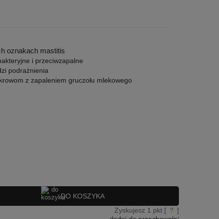
h oznakach mastitis
bakteryjne i przeciwzapalne
dzi podrażnienia
 krowom z zapaleniem gruczołu mlekowego
DO KOSZYKA
Zyskujesz
1
pkt [
?
]
dodaj do przechowalni