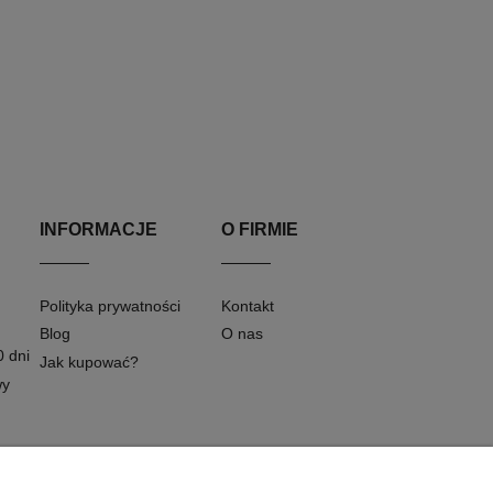
INFORMACJE
O FIRMIE
Polityka prywatności
Kontakt
Blog
O nas
0 dni
Jak kupować?
wy