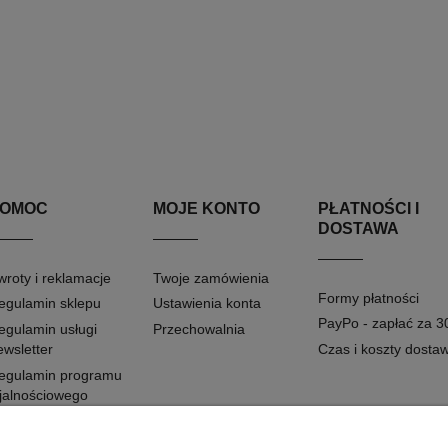
OMOC
MOJE KONTO
PŁATNOŚCI I
DOSTAWA
wroty i reklamacje
Twoje zamówienia
Formy płatności
egulamin sklepu
Ustawienia konta
PayPo - zapłać za 3
egulamin usługi
Przechowalnia
ewsletter
Czas i koszty dosta
egulamin programu
ojalnościowego
egulamin promocji