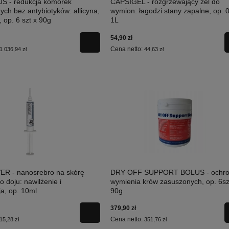
 - redukcja komórek
CAPSIGEL - rozgrzewający żel do
ch bez antybiotyków: allicyna,
wymion: łagodzi stany zapalne, op. 0
 op. 6 szt x 90g
1L
54,90 zł
Cena netto:
1 036,94 zł
44,63 zł
ER - nanosrebro na skórę
DRY OFF SUPPORT BOLUS - ochr
o doju: nawilżenie i
wymienia krów zasuszonych, op. 6sz
a, op. 10ml
90g
379,90 zł
Cena netto:
15,28 zł
351,76 zł