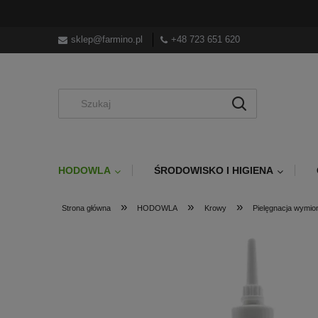
sklep@farmino.pl
+48 723 651 620
HODOWLA
ŚRODOWISKO I HIGIENA
»
»
»
Strona główna
HODOWLA
Krowy
Pielęgnacja wymio