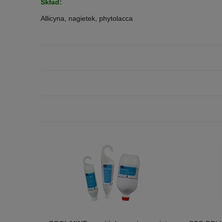
Skład:
Allicyna, nagietek, phytolacca