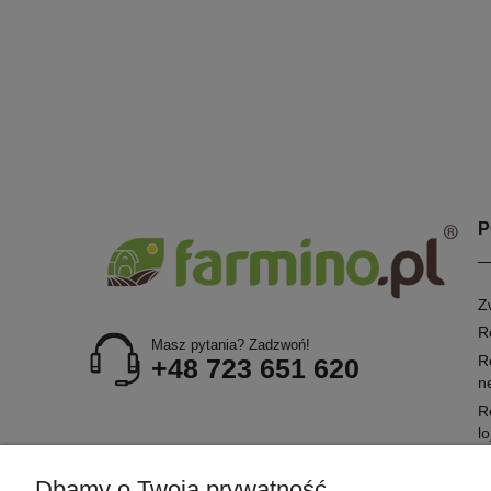
P
Z
R
Masz pytania? Zadzwoń!
R
+48 723 651 620
n
R
l
R
Dbamy o Twoją prywatność