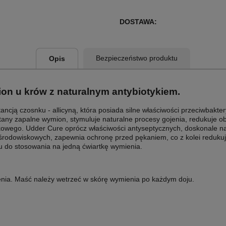
DOSTAWA:
Bezpieczeństwo produktu
Opis
n u krów z naturalnym antybiotykiem.
ncją czosnku - allicyną, która posiada silne właściwości przeciwbakter
stany zapalne wymion, stymuluje naturalne procesy gojenia, redukuje o
ego. Udder Cure oprócz właściwości antyseptycznych, doskonale nawil
dowiskowych, zapewnia ochronę przed pękaniem, co z kolei redukuje z
mu do stosowania na jedną ćwiartkę wymienia.
enia. Maść należy wetrzeć w skórę wymienia po każdym doju.