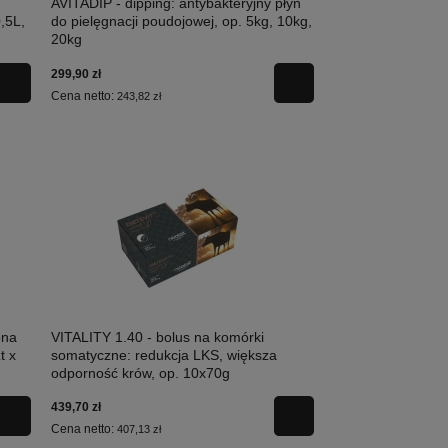
AVITADIP - dipping: antybakteryjny płyn
,5L,
do pielęgnacji poudojowej, op. 5kg, 10kg,
20kg
299,90 zł
Cena netto:
243,82 zł
ona
VITALITY 1.40 - bolus na komórki
t x
somatyczne: redukcja LKS, większa
odporność krów, op. 10x70g
439,70 zł
Cena netto:
407,13 zł