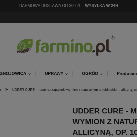
DARMOWA DOSTAWA OD 300 ZŁ -
WYSYŁKA W 24H
GNOJOWICA
UPRAWY
OGRÓD
Producen
»
n
UDDER CURE - maść na zapalenie wymion z naturalnym antybiotykiem: allicyną, o
UDDER CURE - M
WYMION Z NATU
ALLICYNĄ, OP. 1