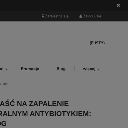
Zarejestruj się
Zaloguj się
(PUSTY)
ci
Promocje
Blog
więcej
p. 10g
AŚĆ NA ZAPALENIE
RALNYM ANTYBIOTYKIEM:
0G