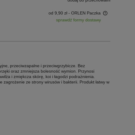
od 9,90 zł
- ORLEN Paczka
sprawdź formy dostawy
Cena nie zawiera ewentualnych kosztów
płatności
yjne, przeciwzapalne i przeciwgrzybicze. Bez
brzęki oraz zmniejsza bolesność wymion. Przynosi
ża i zmiękcza skórę, koi i łagodzi podrażnienia.
agrożenie ze strony wirusów i bakterii. Produkt łatwy w