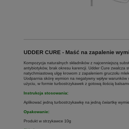
UDDER CURE - Maść na zapalenie wymio
Kompozycja naturalnych składników z najcenniejszą substa
antybiotyków, brak okresu karencji. Udder Cure zwalcza 
natychmiastową ulgę krowom z zapaleniem gruczołu mlekow
Uodparnia skórę wymion na negatywny wpływ warunków śro
użyciu, w formie turbostrzykawek z gotową ilością balsa
Instrukcja stosowania:
Aplikować jedną turbostrzykawkę na jedną ćwiartkę wymi
Opakowanie:
Produkt w strzykawce 10g