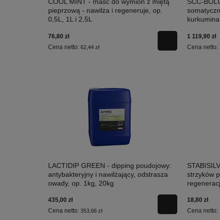
COOL MINT - maść do wymion z miętą
SCC-BOLUS
pieprzową - nawilża i regeneruje, op.
somatyczny
0,5L, 1L i 2,5L
kurkumina,
76,80 zł
1 119,90 zł
Cena netto:
Cena netto:
62,44 zł
LACTIDIP GREEN - dipping poudojowy:
STABISILV
antybakteryjny i nawilżający, odstrasza
strzyków p
owady, op. 1kg, 20kg
regeneracj
435,00 zł
18,80 zł
Cena netto:
Cena netto:
353,66 zł