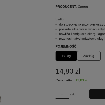
PRODUCENT:
Carton
bydło
do stosowania przy pierwszyc
posiada silne właściwości anty
nawilża i zmiękcza skórę, łago
przynosi natychmiastową ulgę
POJEMNOŚĆ
1x10g
24x10g
14,80 zł
Cena netto:
12,03 zł
szt.