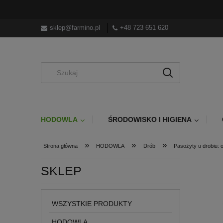
sklep@farmino.pl
+48 723 651 620
HODOWLA
ŚRODOWISKO I HIGIENA
»
»
»
Strona główna
HODOWLA
Drób
Pasożyty u drobiu: 
SKLEP
WSZYSTKIE PRODUKTY
HODOWLA