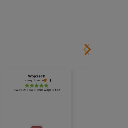
Wojciech
Leszek
zweryfikowano
zweryfikowano
owce zadowolone więc ja też
Polecam💪