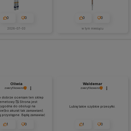
0
0
0
0
2026-07-03
w tym miesiącu
u
Oliwia
Waldemar
zweryfikowano
zweryfikowano
 dobrze oceniam ten sklep
ternetowy.🥰 Strona jest
ygodna do obslugi na
Lubię takie szybkie przesyłki.
nie(bo akurat tak zamawiam).
 przystępne. Będę zamawiać
dalej. Dziękuję ❤️
1
0
1
0