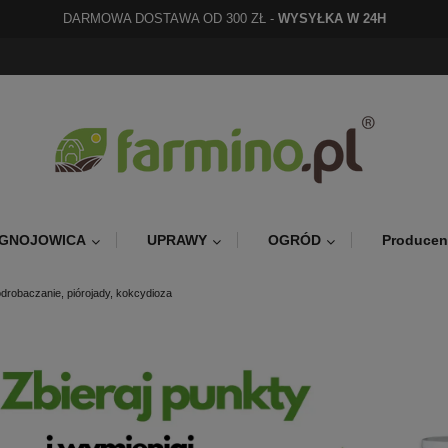
DARMOWA DOSTAWA OD 300 ZŁ -
WYSYŁKA W 24H
GNOJOWICA
UPRAWY
OGRÓD
Producen
odrobaczanie, piórojady, kokcydioza