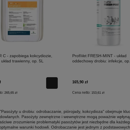
 C - zapobiega kokcydiozie,
ProfiVet FRESH-MINT - układ
 układ trawienny, op. 5L
oddechowy drobiu: infekcje, op
ł
165,90 zł
to:
Cena netto:
265,65 zł
153,61 zł
 "Pasożyty u drobiu: odrobaczanie, piórojady, kokcydioza" obejmuje k
dowlanych. Pasożyty zewnętrzne i wewnętrzne mogą poważnie wpłynąć
łaściwe zrozumienie problematyki pasożytów jest niezbędne dla każdeg
optymalne warunki hodowli. Odrobaczanie jest jednym z podstawowych 