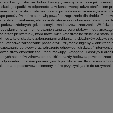
ne w każdym stadzie drobiu. Pasożyty wewnętrzne, takie jak nicienie 
 skutkuje spadkiem odporności, a w konsekwencji także obniżeniem pro
anie i badanie stanu zdrowia ptaków pozwala na wczesne wykrycie prob
upa pasożytów, które stanowią poważne zagrożenie dla drobiu. Te niewi
adzi do ich osłabienia, ale także do stresu oraz obniżenia jakości piór
ptaków ozdobnych, gdzie estetyka ma kluczowe znaczenie. Właściwe dzi
hodowlanych oraz monitorowanie stanu zdrowia ptaków, mogą znacząco 
 przez pierwotniaki, która może mieć katastrofalne skutki dla stada. 
elit, co z kolei skutkuje zaburzeniami wchłaniania składników odżyw
ch. Właściwe zarządzanie paszą oraz utrzymanie higieny w obiektach 
ozpoznanie objawów oraz wdrożenie odpowiednich działań interwencyj
zować straty ekonomiczne. Podsumowując, kategoria "Pasożyty u drobiu
alnych aspektów zdrowia drobiu, które każdy hodowca powinien znać.
 odpowiednich działań prewencyjnych jest kluczowe dla sukcesu w hodo
a dieta to podstawowe elementy, które przyczyniają się do utrzymani