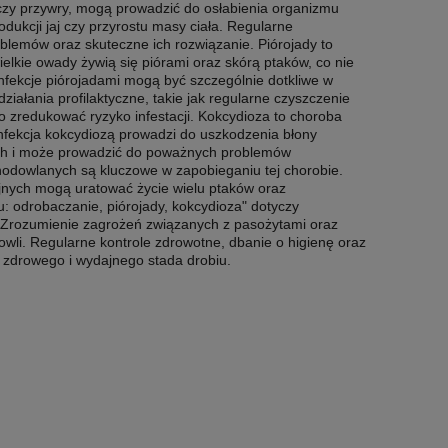
czy przywry, mogą prowadzić do osłabienia organizmu
dukcji jaj czy przyrostu masy ciała. Regularne
lemów oraz skuteczne ich rozwiązanie. Piórojady to
elkie owady żywią się piórami oraz skórą ptaków, co nie
. Infekcje piórojadami mogą być szczególnie dotkliwe w
ałania profilaktyczne, takie jak regularne czyszczenie
zredukować ryzyko infestacji. Kokcydioza to choroba
Infekcja kokcydiozą prowadzi do uszkodzenia błony
czych i może prowadzić do poważnych problemów
hodowlanych są kluczowe w zapobieganiu tej chorobie.
nych mogą uratować życie wielu ptaków oraz
: odrobaczanie, piórojady, kokcydioza" dotyczy
 Zrozumienie zagrożeń związanych z pasożytami oraz
wli. Regularne kontrole zdrowotne, dbanie o higienę oraz
a zdrowego i wydajnego stada drobiu.