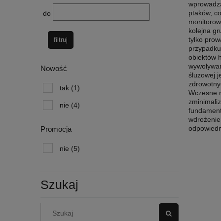
wprowadza
ptaków, co
do
monitorow
kolejna gr
tylko prow
filtruj
przypadku 
obiektów 
wywoływana
Nowość
śluzowej j
zdrowotny
tak
(1)
Wczesne r
zminimali
nie
(4)
fundament
wdrożenie
odpowiedni
Promocja
nie
(5)
Szukaj