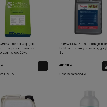
RO - stabilizacja jelit i
PREVALLICIN - na infekcje u dr
omu, wsparcie trawienia
bakterie, pasożyty, wirusy, grzy
o ziarna, op. 20kg
1L
p
 zł
409,90 zł
d
to:
Cena netto:
1 890,65 zł
379,54 zł