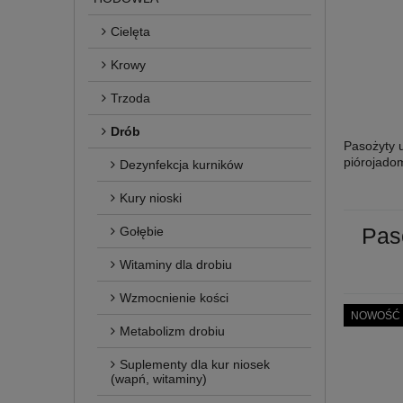
Cielęta
Krowy
Trzoda
Drób
Pasożyty u
piórojadom
Dezynfekcja kurników
Kury nioski
Pas
Gołębie
Witaminy dla drobiu
Wzmocnienie kości
NOWOŚĆ
Metabolizm drobiu
Suplementy dla kur niosek
(wapń, witaminy)