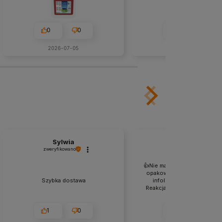
0
0
0
0
2026-07-05
w tym miesiącu
Sylwia
Ryszard
zweryfikowano
zweryfikowano
👍️Nie mam do czego się przy
opakowanie bez zarzutu. S
Szybka dostawa
infolinia, ode mnie duży p
Reakcja bardzo szybka a prz
natychmiastowa. 👍️
1
0
1
0