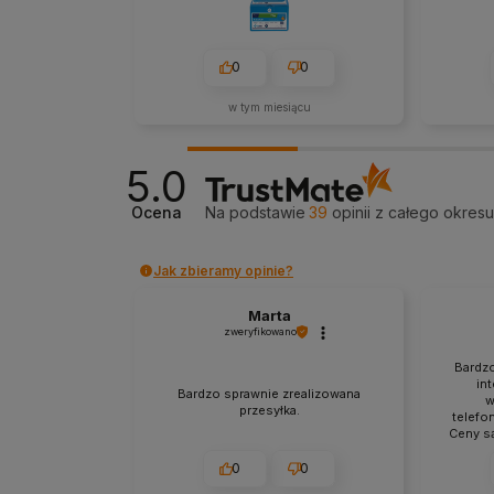
0
0
w tym miesiącu
5.0
Ocena
Na podstawie
39
opinii
z całego okres
Jak zbieramy opinie?
Marta
zweryfikowano
Bardzo
in
Bardzo sprawnie zrealizowana
w
przesyłka.
telefo
Ceny są
0
0