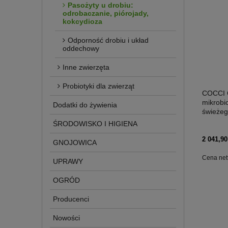
Pasożyty u drobiu:
odrobaczanie, piórojady,
kokcydioza
Odporność drobiu i układ
oddechowy
Inne zwierzęta
Probiotyki dla zwierząt
COCCI CE
mikrobi
Dodatki do żywienia
świeżeg
ŚRODOWISKO I HIGIENA
2 041,90
GNOJOWICA
Cena net
UPRAWY
OGRÓD
Producenci
Nowości