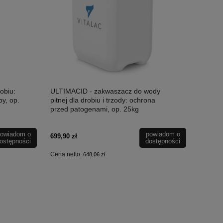
obiu:
ULTIMACID - zakwaszacz do wody
by, op.
pitnej dla drobiu i trzody: ochrona
przed patogenami, op. 25kg
owiadom o
powiadom o
699,90 zł
ostępności
dostępności
Cena netto:
648,06 zł