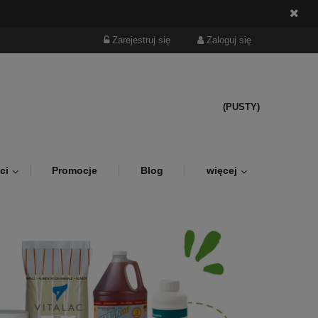
Zarejestruj się
Zaloguj się
(PUSTY)
ci
Promocje
Blog
więcej