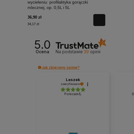
wycieleniu: profilaktyka gorączki
mlecznej, op. 0,5L i 5L
36,90 zł
34,17 zł
5.0
Ocena
Na podstawie
39
opinii
Jak zbieramy opinie?
Leszek
zweryfikowano
Polecam💪
D