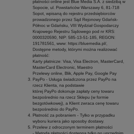
płatności online jest Blue Media S.A. z siedzibą w
Sopocie, ul. Powstańców Warszawy 6, 81-718
Sopot, wpisaną do rejestru przedsiębiorców
prowadzonego przez Sąd Rejonowy Gdańsk-
Północ w Gdańsku, VIII Wydział Gospodarczy
Krajowego Rejestru Sądowego pod nr KRS:
0000320590, NIP: 585-13-51-185, REGON:
191781561, www: https://bluemedia.pl/,
Dostępne metody, którymi można realizować
płatność:
Karty płatnicze: Visa, Visa Electron, MasterCard,
MasterCard Electronic, Maestro
Przelewy online, Blik, Apple Pay, Google Pay
PayPo - Usługa świadczona przez PayPo na
rzecz Klienta, na podstawie
której PayPo dokonuje zapłaty ceny towaru
bezpośrednio na rzecz Sklepu (w formie
bezgotówkowej), a Klient zwraca cenę towaru
bezpośrednio do PayPo.
Płatność za pobraniem - Tylko w przypadku
wyboru kuriera jako sposoby dostawy.
Przelew z odroczonym terminem płatności
- Metoda płatności dostępna tylko po uprzednim