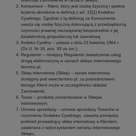
Konsument – Klient, który jest osobą fizyczną i spełnia
kryteria określone w definicji z art. 22[1] Kodeksu
Cywilnego. Zgodnie z tą definicją za Konsumenta
uważa się osobę fizyczną dokonującą z przedsiębiorcą
czynności prawnej niezwiązanej bezpośrednio z jej
działalnością gospodarczą lub zawodową.
Kodeks Cywilny – ustawa z dnia 23 kwietnia 1964 r.
(Dz.U. Nr 16, poz. 93 ze zm.);
Regulamin – niniejszy Regulamin świadczenia usług
drogą elektroniczną w ramach sklepu internetowego
farmino.pl;
Sklep internetowy (Sklep) – serwis internetowy
dostępny pod www.farmino.pl, za pośrednictwem
którego Klient może w szczególności składać
Zamówienia;
Towar – produkty prezentowane w Sklepie
Internetowym;
Umowa sprzedaży – umowa sprzedaży Towarów w
rozumieniu Kodeksu Cywilnego, zawarta pomiędzy
podmiot prowadzący sklep internetowy a Klientem,
zawierana z wykorzystaniem serwisu internetowego
Sklepu;