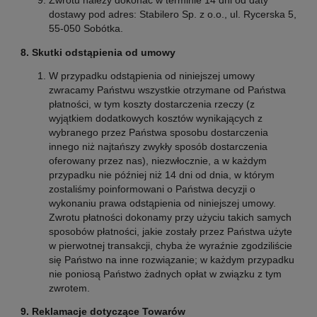
Zwrotu należy dokonać w terminie 14 dni od daty
dostawy pod adres: Stabilero Sp. z o.o., ul. Rycerska 5,
55-050 Sobótka.
8. Skutki odstąpienia od umowy
W przypadku odstąpienia od niniejszej umowy
zwracamy Państwu wszystkie otrzymane od Państwa
płatności, w tym koszty dostarczenia rzeczy (z
wyjątkiem dodatkowych kosztów wynikających z
wybranego przez Państwa sposobu dostarczenia
innego niż najtańszy zwykły sposób dostarczenia
oferowany przez nas), niezwłocznie, a w każdym
przypadku nie później niż 14 dni od dnia, w którym
zostaliśmy poinformowani o Państwa decyzji o
wykonaniu prawa odstąpienia od niniejszej umowy.
Zwrotu płatności dokonamy przy użyciu takich samych
sposobów płatności, jakie zostały przez Państwa użyte
w pierwotnej transakcji, chyba że wyraźnie zgodziliście
się Państwo na inne rozwiązanie; w każdym przypadku
nie poniosą Państwo żadnych opłat w związku z tym
zwrotem.
9. Reklamacje dotyczące Towarów