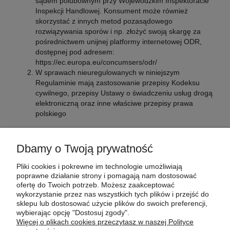
sądem polubownym przy Wojewódzkim Inspektoracie
Inspekcji Handlowej. Konsument może również
skorzystać z innych metod pozasądowego
rozwiązywania sporów i np. złożyć swoją skargę za
pośrednictwem unijnej platformy internetowej ODR,
dostępnej pod adresem:
https://ec.europa.eu/concumsers/odr/
W sprawach nieuregulowanych w niniejszym
Regulaminie mają zastosowanie przepisy Kodeksu
cywilnego, przepisy Ustawy o świadczeniu usług drogą
elektroniczną oraz inne właściwe przepisy prawa
polskiego
Dbamy o Twoją prywatność
POMOC
Pliki cookies i pokrewne im technologie umożliwiają
poprawne działanie strony i pomagają nam dostosować
ofertę do Twoich potrzeb. Możesz zaakceptować
wykorzystanie przez nas wszystkich tych plików i przejść do
MOJE KONTO
sklepu lub dostosować użycie plików do swoich preferencji,
wybierając opcję "Dostosuj zgody".
Więcej o plikach cookies przeczytasz w naszej Polityce