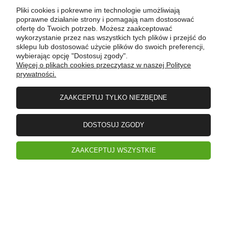
POMOC
Pliki cookies i pokrewne im technologie umożliwiają
poprawne działanie strony i pomagają nam dostosować
ofertę do Twoich potrzeb. Możesz zaakceptować
wykorzystanie przez nas wszystkich tych plików i przejść do
MOJE KONTO
sklepu lub dostosować użycie plików do swoich preferencji,
wybierając opcję "Dostosuj zgody".
Więcej o plikach cookies przeczytasz w naszej Polityce
prywatności.
PŁATNOŚCI I DOSTAWA
ZAAKCEPTUJ TYLKO NIEZBĘDNE
INFORMACJE
DOSTOSUJ ZGODY
O FIRMIE
ZAAKCEPTUJ WSZYSTKIE
pokaż pełną wersję strony