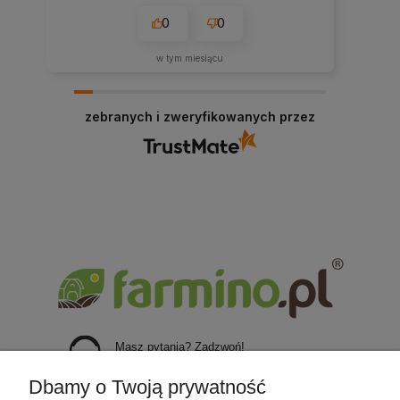
0
0
w tym miesiącu
zebranych i zweryfikowanych przez
Masz pytania? Zadzwoń!
+48 723 651 620
Dbamy o Twoją prywatność