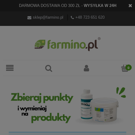
DARMOWA DOSTAWA OD 300 ZŁ -
WYSYŁKA W 24H
sklep@farmino.pl
+48 723 651 620