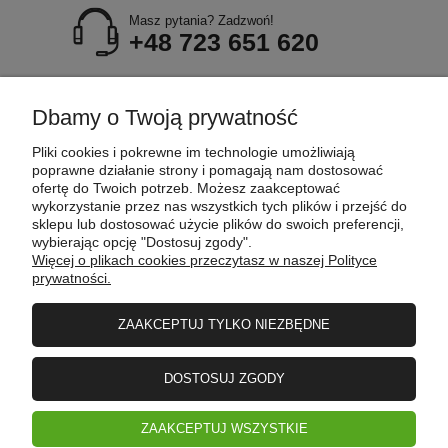
Masz pytania? Zadzwoń!
+48 723 651 620
POMOC
Dbamy o Twoją prywatność
Pliki cookies i pokrewne im technologie umożliwiają
MOJE KONTO
poprawne działanie strony i pomagają nam dostosować
ofertę do Twoich potrzeb. Możesz zaakceptować
wykorzystanie przez nas wszystkich tych plików i przejść do
sklepu lub dostosować użycie plików do swoich preferencji,
PŁATNOŚCI I DOSTAWA
wybierając opcję "Dostosuj zgody".
Więcej o plikach cookies przeczytasz w naszej Polityce
prywatności.
INFORMACJE
ZAAKCEPTUJ TYLKO NIEZBĘDNE
O FIRMIE
DOSTOSUJ ZGODY
ZAAKCEPTUJ WSZYSTKIE