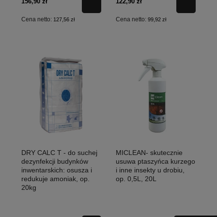
156,90 zł
122,90 zł
Cena netto:
Cena netto:
127,56 zł
99,92 zł
DRY CALC T - do suchej
MICLEAN- skutecznie
dezynfekcji budynków
usuwa ptaszyńca kurzego
inwentarskich: osusza i
i inne insekty u drobiu,
redukuje amoniak, op.
op. 0,5L, 20L
20kg