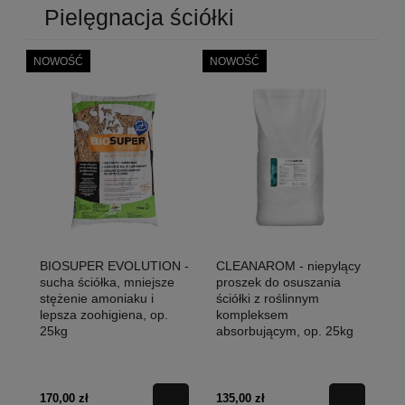
Pielęgnacja ściółki
NOWOŚĆ
NOWOŚĆ
BIOSUPER EVOLUTION -
CLEANAROM - niepylący
sucha ściółka, mniejsze
proszek do osuszania
stężenie amoniaku i
ściółki z roślinnym
lepsza zoohigiena, op.
kompleksem
25kg
absorbującym, op. 25kg
170,00 zł
135,00 zł