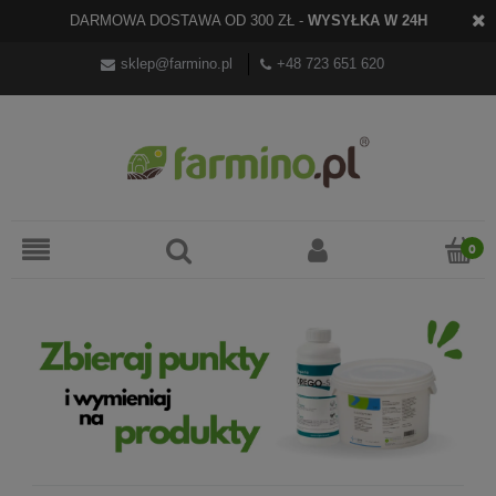
DARMOWA DOSTAWA OD 300 ZŁ -
WYSYŁKA W 24H
sklep@farmino.pl
+48 723 651 620