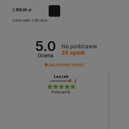
1 952,60 zł
Cena netto:
1 587,48 zł
5.0
Na podstawie
39
opinii
Ocena
Jak zbieramy opinie?
Leszek
zweryfikowano
Polecam💪