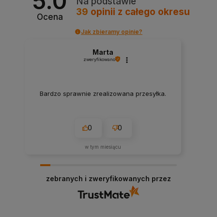
5.0
Na podstawie
39
opinii
z całego okresu
Ocena
Jak zbieramy opinie?
Marta
zweryfikowano
Bardzo sprawnie zrealizowana przesyłka.
0
0
w tym miesiącu
zebranych i zweryfikowanych przez