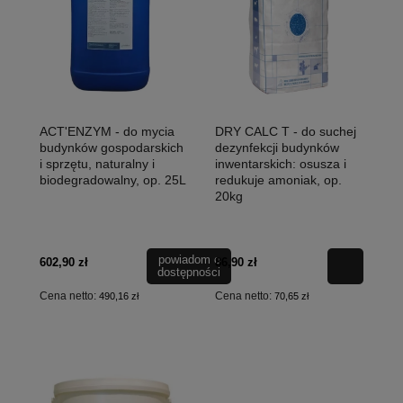
ACT'ENZYM - do mycia
DRY CALC T - do suchej
budynków gospodarskich
dezynfekcji budynków
i sprzętu, naturalny i
inwentarskich: osusza i
biodegradowalny, op. 25L
redukuje amoniak, op.
20kg
powiadom o
602,90 zł
86,90 zł
dostępności
Cena netto:
Cena netto:
490,16 zł
70,65 zł