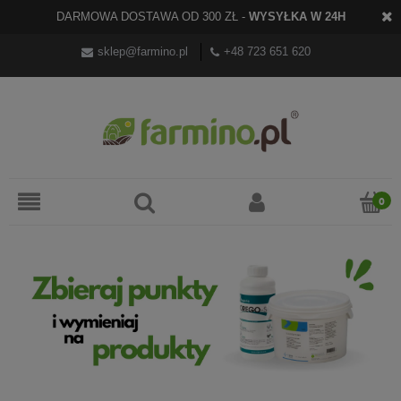
DARMOWA DOSTAWA OD 300 ZŁ -
WYSYŁKA W 24H
sklep@farmino.pl
+48 723 651 620