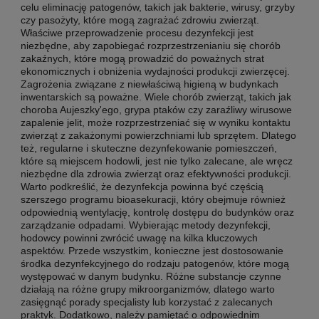
celu eliminację patogenów, takich jak bakterie, wirusy, grzyby
czy pasożyty, które mogą zagrażać zdrowiu zwierząt.
Właściwe przeprowadzenie procesu dezynfekcji jest
niezbędne, aby zapobiegać rozprzestrzenianiu się chorób
zakaźnych, które mogą prowadzić do poważnych strat
ekonomicznych i obniżenia wydajności produkcji zwierzęcej.
Zagrożenia związane z niewłaściwą higieną w budynkach
inwentarskich są poważne. Wiele chorób zwierząt, takich jak
choroba Aujeszky'ego, grypa ptaków czy zaraźliwy wirusowe
zapalenie jelit, może rozprzestrzeniać się w wyniku kontaktu
zwierząt z zakażonymi powierzchniami lub sprzętem. Dlatego
też, regularne i skuteczne dezynfekowanie pomieszczeń,
które są miejscem hodowli, jest nie tylko zalecane, ale wręcz
niezbędne dla zdrowia zwierząt oraz efektywności produkcji.
Warto podkreślić, że dezynfekcja powinna być częścią
szerszego programu bioasekuracji, który obejmuje również
odpowiednią wentylację, kontrolę dostępu do budynków oraz
zarządzanie odpadami. Wybierając metody dezynfekcji,
hodowcy powinni zwrócić uwagę na kilka kluczowych
aspektów. Przede wszystkim, konieczne jest dostosowanie
środka dezynfekcyjnego do rodzaju patogenów, które mogą
występować w danym budynku. Różne substancje czynne
działają na różne grupy mikroorganizmów, dlatego warto
zasięgnąć porady specjalisty lub korzystać z zalecanych
praktyk. Dodatkowo, należy pamiętać o odpowiednim