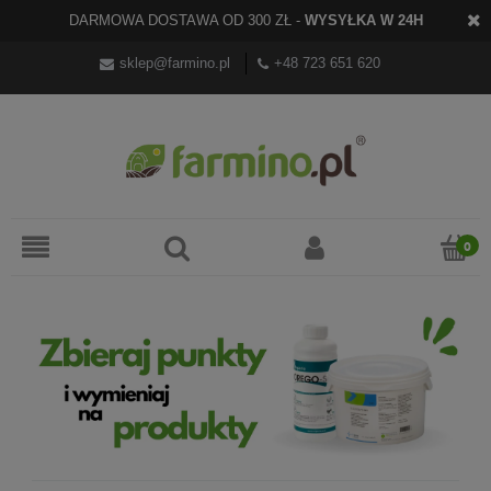
DARMOWA DOSTAWA OD 300 ZŁ -
WYSYŁKA W 24H
sklep@farmino.pl
+48 723 651 620