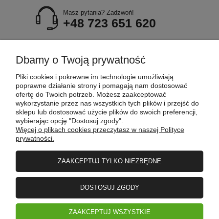
Masz pytania? Zadzwoń!
+48 723 651 620
POMOC
Dbamy o Twoją prywatność
Pliki cookies i pokrewne im technologie umożliwiają
MOJE KONTO
poprawne działanie strony i pomagają nam dostosować
ofertę do Twoich potrzeb. Możesz zaakceptować
wykorzystanie przez nas wszystkich tych plików i przejść do
sklepu lub dostosować użycie plików do swoich preferencji,
PŁATNOŚCI I DOSTAWA
wybierając opcję "Dostosuj zgody".
Więcej o plikach cookies przeczytasz w naszej Polityce
prywatności.
INFORMACJE
ZAAKCEPTUJ TYLKO NIEZBĘDNE
O FIRMIE
DOSTOSUJ ZGODY
ZAAKCEPTUJ WSZYSTKIE