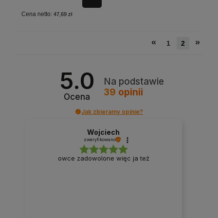
Cena netto:
47,69 zł
«
»
1
2
5.0
Na podstawie
39
opinii
Ocena
Jak zbieramy opinie?
Wojciech
zweryfikowano
owce zadowolone więc ja też