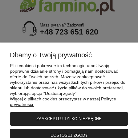
Masz pytania? Zadzwoń!
+48 723 651 620
POMOC
Dbamy o Twoją prywatność
Pliki cookies i pokrewne im technologie umożliwiają
MOJE KONTO
poprawne działanie strony i pomagają nam dostosować
ofertę do Twoich potrzeb. Możesz zaakceptować
wykorzystanie przez nas wszystkich tych plików i przejść do
sklepu lub dostosować użycie plików do swoich preferencji,
PŁATNOŚCI I DOSTAWA
wybierając opcję "Dostosuj zgody".
Więcej o plikach cookies przeczytasz w naszej Polityce
prywatności.
INFORMACJE
ZAAKCEPTUJ TYLKO NIEZBĘDNE
O FIRMIE
DOSTOSUJ ZGODY