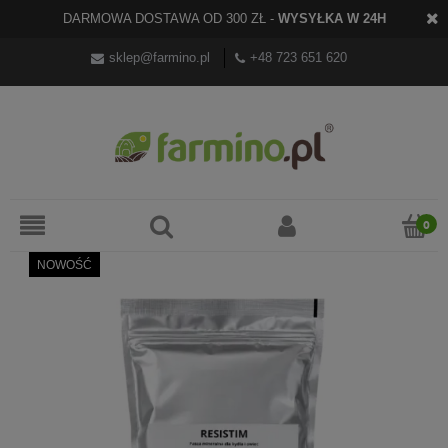
DARMOWA DOSTAWA OD 300 ZŁ -
WYSYŁKA W 24H
sklep@farmino.pl
+48 723 651 620
NOWOŚĆ