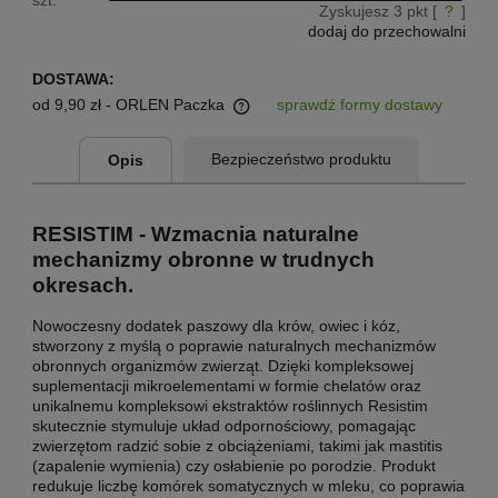
szt.
Zyskujesz
3
pkt [
?
]
dodaj do przechowalni
DOSTAWA:
od 9,90 zł
- ORLEN Paczka
sprawdź formy dostawy
Cena nie zawiera ewentualnych kosztów płatności
Bezpieczeństwo produktu
Opis
RESISTIM - Wzmacnia naturalne
mechanizmy obronne w trudnych
okresach.
Nowoczesny dodatek paszowy dla krów, owiec i kóz,
stworzony z myślą o poprawie naturalnych mechanizmów
obronnych organizmów zwierząt. Dzięki kompleksowej
suplementacji mikroelementami w formie chelatów oraz
unikalnemu kompleksowi ekstraktów roślinnych Resistim
skutecznie stymuluje układ odpornościowy, pomagając
zwierzętom radzić sobie z obciążeniami, takimi jak mastitis
(zapalenie wymienia) czy osłabienie po porodzie. Produkt
redukuje liczbę komórek somatycznych w mleku, co poprawia