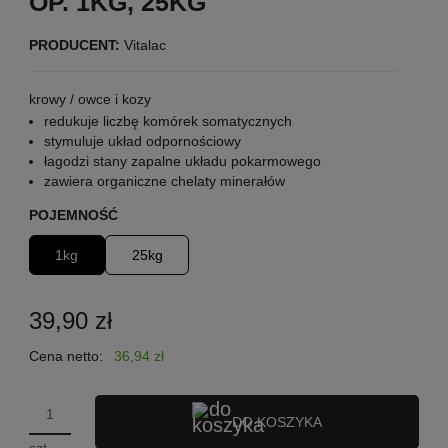
OP. 1KG, 25KG
PRODUCENT:
Vitalac
krowy / owce i kozy
redukuje liczbę komórek somatycznych
stymuluje układ odpornościowy
łagodzi stany zapalne układu pokarmowego
zawiera organiczne chelaty minerałów
POJEMNOŚĆ
1kg
25kg
39,90 zł
Cena netto:
36,94 zł
DO KOSZYKA