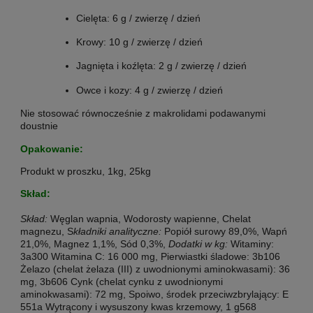
Cielęta: 6 g / zwierzę / dzień
Krowy: 10 g / zwierzę / dzień
Jagnięta i koźlęta: 2 g / zwierzę / dzień
Owce i kozy: 4 g / zwierzę / dzień
Nie stosować równocześnie z makrolidami podawanymi
doustnie
Opakowanie:
Produkt w proszku, 1kg, 25kg
Skład:
Skład:
Węglan wapnia
, Wodorosty wapienne, Chelat
magnezu, S
kładniki analityczne:
Popiół surowy 89
,0%
, W
apń
21,0%
, M
agnez 1,1%
, S
ód 0,3%
,
Dodatki w kg:
Witaminy:
3a300 Witamina C: 16 000 mg, Pierwiastki śladowe: 3b106
Żelazo (chelat żelaza (III) z uwodnionymi aminokwasami): 36
mg, 3b606 Cynk (chelat cynku z uwodnionymi
aminokwasami): 72 mg, Spoiwo, środek przeciwzbrylający: E
551a Wytrącony i wysuszony kwas krzemowy, 1 g568