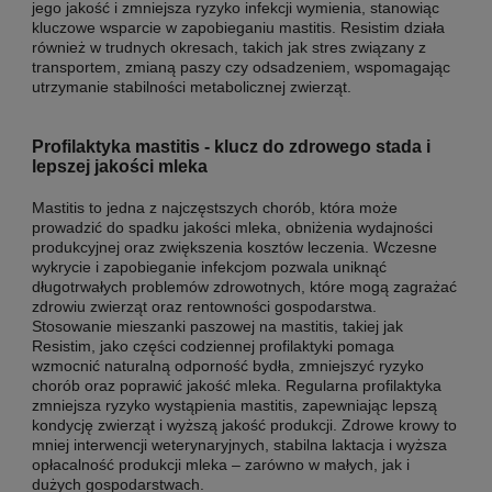
jego jakość i zmniejsza ryzyko infekcji wymienia, stanowiąc
kluczowe wsparcie w zapobieganiu mastitis. Resistim działa
również w trudnych okresach, takich jak stres związany z
transportem, zmianą paszy czy odsadzeniem, wspomagając
utrzymanie stabilności metabolicznej zwierząt.
Profilaktyka mastitis - klucz do zdrowego stada i
lepszej jakości mleka
Mastitis to jedna z najczęstszych chorób, która może
prowadzić do spadku jakości mleka, obniżenia wydajności
produkcyjnej oraz zwiększenia kosztów leczenia. Wczesne
wykrycie i zapobieganie infekcjom pozwala uniknąć
długotrwałych problemów zdrowotnych, które mogą zagrażać
zdrowiu zwierząt oraz rentowności gospodarstwa.
Stosowanie mieszanki paszowej na mastitis, takiej jak
Resistim, jako części codziennej profilaktyki pomaga
wzmocnić naturalną odporność bydła, zmniejszyć ryzyko
chorób oraz poprawić jakość mleka. Regularna profilaktyka
zmniejsza ryzyko wystąpienia mastitis, zapewniając lepszą
kondycję zwierząt i wyższą jakość produkcji. Zdrowe krowy to
mniej interwencji weterynaryjnych, stabilna laktacja i wyższa
opłacalność produkcji mleka – zarówno w małych, jak i
dużych gospodarstwach.