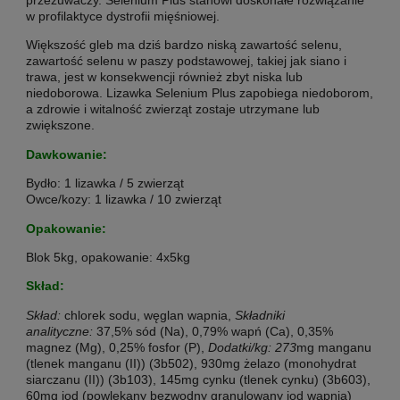
w profilaktyce dystrofii mięśniowej.
Większość gleb ma dziś bardzo niską zawartość selenu,
zawartość selenu w paszy podstawowej, takiej jak siano i
trawa, jest w konsekwencji również zbyt niska lub
niedoborowa. Lizawka Selenium Plus zapobiega niedoborom,
a zdrowie i witalność zwierząt zostaje utrzymane lub
zwiększone.
Dawkowanie:
Bydło: 1 lizawka / 5 zwierząt
Owce/kozy: 1 lizawka / 10 zwierząt
Opakowanie:
Blok 5kg, opakowanie: 4x5kg
Skład:
Skład:
chlorek sodu, węglan wapnia,
Składniki
analityczne:
37,5% sód (Na), 0,79% wapń (Ca), 0,35%
magnez (Mg), 0,25% fosfor (P),
Dodatki/kg: 273
mg manganu
(tlenek manganu (II)) (3b502), 930mg żelazo (monohydrat
siarczanu (II)) (3b103), 145mg cynku (tlenek cynku) (3b603),
60mg jod (powlekany bezwodny granulowany jod wapnia)