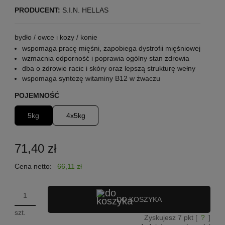
PRODUCENT:
S.I.N. HELLAS
bydło / owce i kozy / konie
wspomaga pracę mięśni, zapobiega dystrofii mięśniowej
wzmacnia odporność i poprawia ogólny stan zdrowia
dba o zdrowie racic i skóry oraz lepszą strukturę wełny
wspomaga syntezę witaminy B12 w żwaczu
POJEMNOŚĆ
5kg
4x5kg
71,40 zł
Cena netto:
66,11 zł
DO KOSZYKA
szt.
Zyskujesz
7
pkt [
?
]