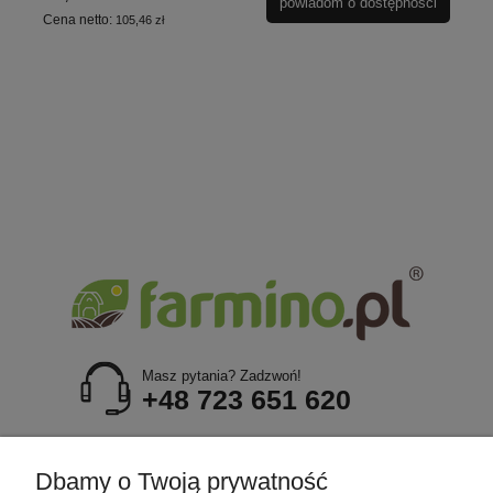
powiadom o dostępności
Cena netto:
105,46 zł
Masz pytania? Zadzwoń!
+48 723 651 620
POMOC
Dbamy o Twoją prywatność