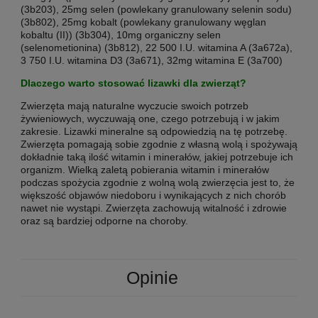
(3b203), 25mg selen (powlekany granulowany selenin sodu)
(3b802), 25mg kobalt (powlekany granulowany węglan
kobaltu (II)) (3b304), 10mg organiczny selen
(selenometionina) (3b812), 22 500 I.U. witamina A (3a672a),
3 750 I.U. witamina D3 (3a671), 32mg witamina E (3a700)
Dlaczego warto stosować lizawki dla zwierząt?
Zwierzęta mają naturalne wyczucie swoich potrzeb
żywieniowych, wyczuwają one, czego potrzebują i w jakim
zakresie. Lizawki mineralne są odpowiedzią na tę potrzebę.
Zwierzęta pomagają sobie zgodnie z własną wolą i spożywają
dokładnie taką ilość witamin i minerałów, jakiej potrzebuje ich
organizm. Wielką zaletą pobierania witamin i minerałów
podczas spożycia zgodnie z wolną wolą zwierzęcia jest to, że
większość objawów niedoboru i wynikających z nich chorób
nawet nie wystąpi. Zwierzęta zachowują witalność i zdrowie
oraz są bardziej odporne na choroby.
Opinie