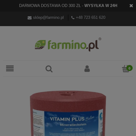
DARMOWA DOSTAWA OD 300 ZŁ -
WYSYŁKA W 24H
sklep@farmino.pl
+48 723 651 620