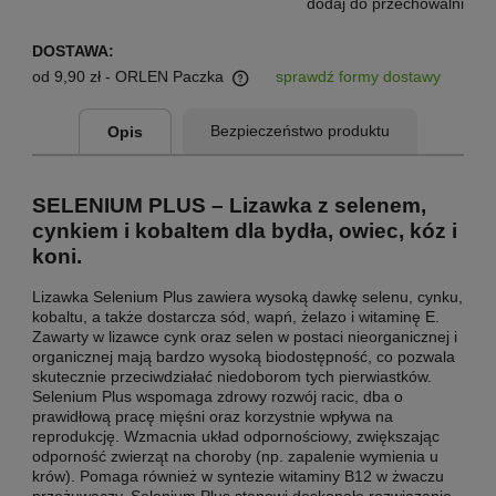
dodaj do przechowalni
DOSTAWA:
od 9,90 zł
- ORLEN Paczka
sprawdź formy dostawy
Cena nie zawiera ewentualnych kosztów płatności
Bezpieczeństwo produktu
Opis
SELENIUM PLUS – Lizawka z selenem,
cynkiem i kobaltem dla bydła, owiec, kóz i
koni.
Lizawka Selenium Plus zawiera wysoką dawkę selenu, cynku,
kobaltu, a także dostarcza sód, wapń, żelazo i witaminę E.
Zawarty w lizawce cynk oraz selen w postaci nieorganicznej i
organicznej mają bardzo wysoką biodostępność, co pozwala
skutecznie przeciwdziałać niedoborom tych pierwiastków.
Selenium Plus wspomaga zdrowy rozwój racic, dba o
prawidłową pracę mięśni oraz korzystnie wpływa na
reprodukcję. Wzmacnia układ odpornościowy, zwiększając
odporność zwierząt na choroby (np. zapalenie wymienia u
krów). Pomaga również w syntezie witaminy B12 w żwaczu
przeżuwaczy. Selenium Plus stanowi doskonałe rozwiązanie