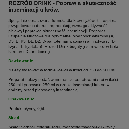
ROZRÓD DRINK -
Poprawia skuteczność
inseminacji u krów.
Specjalnie opracowana formuła dla krów i jałówek - wspiera
przygotowanie do rui i reprodukcji, wzmaga aktywność
płciową i poprawia skuteczność inseminacji. Preparat
uzupełnia kluczowe dla optymalnej płodności: witaminy (A,
D3, E, K3, B1, B2, D-pantotenian wapnia) i aminokwasy (L-
lizyna, L-tryptofan). Rozród Drink bogaty jest również w Beta-
karoten i DL-metioninę.
Dawkowanie:
Należy stosować w formie wlewu w ilości od 250 do 500 ml.
Preparat należy podać w momencie odnotowania rui w ilości
250 ml i ponownie 250 ml w czasie inseminacji lub na 4
godziny przed planowaną inseminacją.
Opakowanie:
Produkt płynny, 0,5L
Skład:
Skład:
Sorbitol, chlorek sodu, monochlorowodorek L-lizyny,