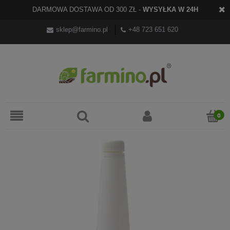
DARMOWA DOSTAWA OD 300 ZŁ -
WYSYŁKA W 24H
sklep@farmino.pl
+48 723 651 620