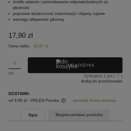
źródło witamin i aminokwasów odpowiedzialnych za
płodność
poprawia skuteczność inseminacji i objawy rujowe
wzmaga aktywność płciową
17,90 zł
Cena netto:
16,57 zł
DO KOSZYKA
szt.
Zyskujesz
1
pkt [
?
]
dodaj do przechowalni
DOSTAWA:
od 9,90 zł
- ORLEN Paczka
sprawdź formy dostawy
Cena nie zawiera ewentualnych kosztów płatności
Bezpieczeństwo produktu
Opis