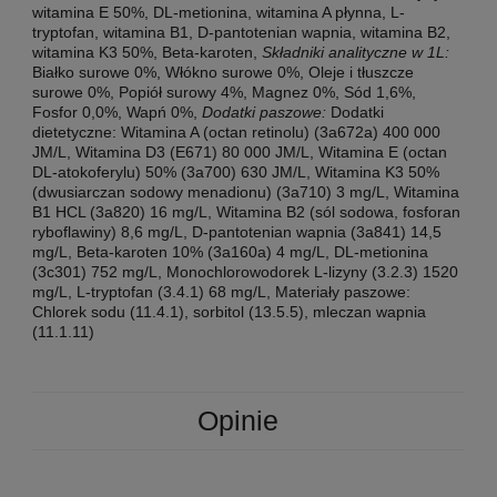
witamina E 50%, DL-metionina, witamina A płynna, L-
tryptofan, witamina B1, D-pantotenian wapnia, witamina B2,
witamina K3 50%, Beta-karoten,
Składniki analityczne w 1L:
Białko surowe 0%, Włókno surowe 0%, Oleje i tłuszcze
surowe 0%, Popiół surowy 4%, Magnez 0%, Sód 1,6%,
Fosfor 0,0%, Wapń 0%,
Dodatki paszowe:
Dodatki
dietetyczne: Witamina A (octan retinolu) (3a672a) 400 000
JM/L, Witamina D3 (E671) 80 000 JM/L, Witamina E (octan
DL-atokoferylu) 50% (3a700) 630 JM/L, Witamina K3 50%
(dwusiarczan sodowy menadionu) (3a710) 3 mg/L, Witamina
B1 HCL (3a820) 16 mg/L, Witamina B2 (sól sodowa, fosforan
ryboflawiny) 8,6 mg/L, D-pantotenian wapnia (3a841) 14,5
mg/L, Beta-karoten 10% (3a160a) 4 mg/L, DL-metionina
(3c301) 752 mg/L, Monochlorowodorek L-lizyny (3.2.3) 1520
mg/L, L-tryptofan (3.4.1) 68 mg/L, Materiały paszowe:
Chlorek sodu (11.4.1), sorbitol (13.5.5), mleczan wapnia
(11.1.11)
Opinie