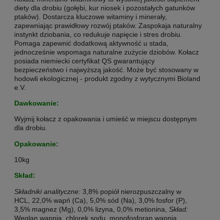
diety dla drobiu (gołębi, kur niosek i pozostałych gatunków
ptaków). Dostarcza kluczowe witaminy i minerały,
zapewniając prawidłowy rozwój ptaków. Zaspokaja naturalny
instynkt dziobania, co redukuje napięcie i stres drobiu.
Pomaga zapewnić dodatkową aktywność u stada,
jednocześnie wspomaga naturalne zużycie dziobów. Kołacz
posiada niemiecki certyfikat QS gwarantujący
bezpieczeństwo i najwyższą jakość. Może być stosowany w
hodowli ekologicznej - produkt zgodny z wytycznymi Bioland
e.V.
Dawkowanie:
Wyjmij kołacz z opakowania i umieść w miejscu dostępnym
dla drobiu.
Opakowanie:
10kg
Skład:
Składniki analityczne:
3,8% popiół nierozpuszczalny w
HCL, 22,0% wapń (Ca), 5,0% sód (Na), 3,0% fosfor (P),
3,5% magnez (Mg), 0,0% lizyna, 0,0% metionina,
Skład:
Węglan wapnia, chlorek sodu, monofosforan wapnia