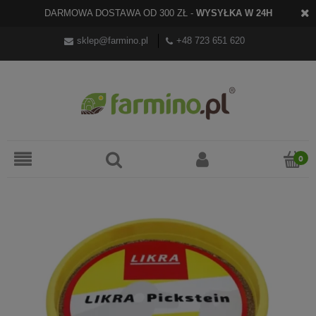
DARMOWA DOSTAWA OD 300 ZŁ -
WYSYŁKA W 24H
sklep@farmino.pl
+48 723 651 620