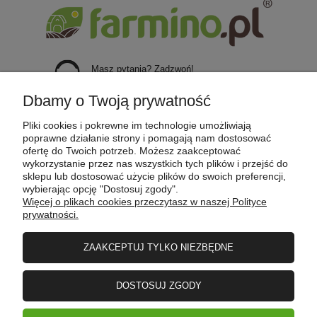
Masz pytania? Zadzwoń!
+48 723 651 620
Dbamy o Twoją prywatność
POMOC
Pliki cookies i pokrewne im technologie umożliwiają
poprawne działanie strony i pomagają nam dostosować
ofertę do Twoich potrzeb. Możesz zaakceptować
wykorzystanie przez nas wszystkich tych plików i przejść do
MOJE KONTO
sklepu lub dostosować użycie plików do swoich preferencji,
wybierając opcję "Dostosuj zgody".
Więcej o plikach cookies przeczytasz w naszej Polityce
prywatności.
PŁATNOŚCI I DOSTAWA
ZAAKCEPTUJ TYLKO NIEZBĘDNE
INFORMACJE
DOSTOSUJ ZGODY
O FIRMIE