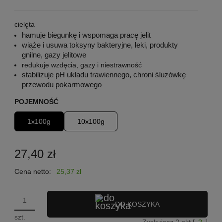
cielęta
hamuje biegunkę i wspomaga pracę jelit
wiąże i usuwa toksyny bakteryjne, leki, produkty
gnilne, gazy jelitowe
redukuje wzdęcia, gazy i niestrawność
stabilizuje pH układu trawiennego, chroni śluzówkę
przewodu pokarmowego
POJEMNOŚĆ
1x100g
10x100g
27,40 zł
Cena netto:
25,37 zł
DO KOSZYKA
szt.