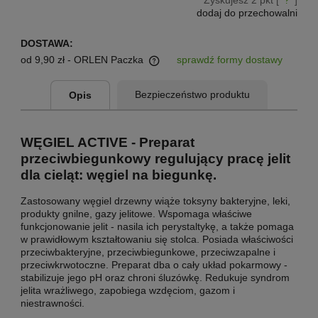
Zyskujesz
2
pkt [
?
]
dodaj do przechowalni
DOSTAWA:
od 9,90 zł
- ORLEN Paczka
sprawdź formy dostawy
Cena nie zawiera ewentualnych kosztów płatności
Bezpieczeństwo produktu
Opis
WĘGIEL ACTIVE -
Preparat
przeciwbiegunkowy regulujący pracę jelit
dla cieląt: węgiel na biegunkę.
Zastosowany węgiel drzewny wiąże toksyny bakteryjne, leki,
produkty gnilne, gazy jelitowe. Wspomaga właściwe
funkcjonowanie jelit - nasila ich perystaltykę, a także pomaga
w prawidłowym kształtowaniu się stolca. Posiada właściwości
przeciwbakteryjne, przeciwbiegunkowe, przeciwzapalne i
przeciwkrwotoczne. Preparat dba o cały układ pokarmowy -
stabilizuje jego pH oraz chroni śluzówkę. Redukuje syndrom
jelita wrażliwego, zapobiega wzdęciom, gazom i
niestrawności.