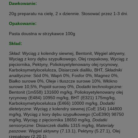
Dawkowanie:
20g preparatu na cielę, 2 x dziennie. Stosować przez 1-3 dni.
Opakowanie:
Pasta doustna w strzykawce 100g
Skład:
Skład:
Wyciąg z kolendry siewnej, Bentonit, Węgiel aktywny,
Wyciąg z kory dębu szypułkowego, Olej rzepakowy, Wyciąg z
pięciornika, Pektyny, Polioksyetylenowany olej rycynowy,
Karboksymetyloceluloza, Disiarczek diallilu, BHT,
Składniki
analityczne:
Sód 0%, Wapń 0%, Fosfor 0%, Magnez 0%,
Białko surowe 0%, Oleje i tłuszcze surowe 10%, Włókno
surowe 10,5%, Popiół surowy 0%,
Dodatki technologiczne:
Bentonit (1m558) 131600 mg/kg, Polioksyetylenowany olej
rycynowy (E484) 10950 mg/kg, BHT (E321) 175mg/kg,
Karboksymetyloceluloza (E466) 10000 mg/kg,
Dodatki
dietetyczne:
Wyciąg z kolendry siewnej (CoE 154) 144800
mg/kg, Wyciąg z kory dębu szypułkowego (CoE390) 98750
mg/kg, Wyciąg z pięciornika 18650 mg/kg,
Dodatki
sensoryczne:
Disiarczek diallilu 1315 mg/kg,
Materiały
paszowe:
Węgiel aktywny (7.13.1), Pektyny (5.27.1), Olej
rzepakowy (2.20.1)