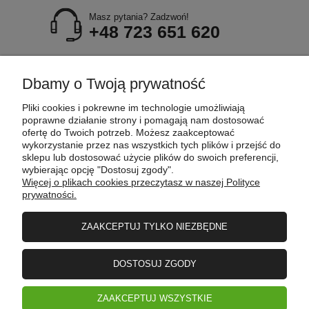
Masz pytania? Zadzwoń!
+48 723 651 620
POMOC
Dbamy o Twoją prywatność
Pliki cookies i pokrewne im technologie umożliwiają
MOJE KONTO
poprawne działanie strony i pomagają nam dostosować
ofertę do Twoich potrzeb. Możesz zaakceptować
wykorzystanie przez nas wszystkich tych plików i przejść do
sklepu lub dostosować użycie plików do swoich preferencji,
PŁATNOŚCI I DOSTAWA
wybierając opcję "Dostosuj zgody".
Więcej o plikach cookies przeczytasz w naszej Polityce
prywatności.
INFORMACJE
ZAAKCEPTUJ TYLKO NIEZBĘDNE
O FIRMIE
DOSTOSUJ ZGODY
ZAAKCEPTUJ WSZYSTKIE