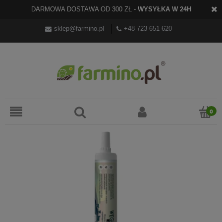
DARMOWA DOSTAWA OD 300 ZŁ -
WYSYŁKA W 24H
sklep@farmino.pl
+48 723 651 620